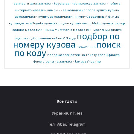
запчасти lexus
запчасти toyota
запчасти лексус
запчасти тойота
интернет-магазин
камри
киев
колодки
королла
купить
купить
автозапчасти
купить автозапчастини
купить воздушный фильтр
купить детали Toyota
купить колодки
купить масло Motul
купить фильтр
салона
масло в АКПП DSG Multitronic
масло в КПП
масляный фильтр
подбор по
одесса
подбор запчастей по VIN коду
номеру кузова
поиск
подшипник
по коду
продажа запчастей на Тойоту
салон фильтр
фильтр
цены на запчасти Lexus в Украине
Контакты
Украина, г. Киев
Тел, Viber, Telegram: