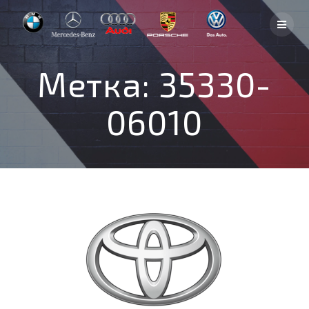
Skip
to
content
Метка:
35330-
06010