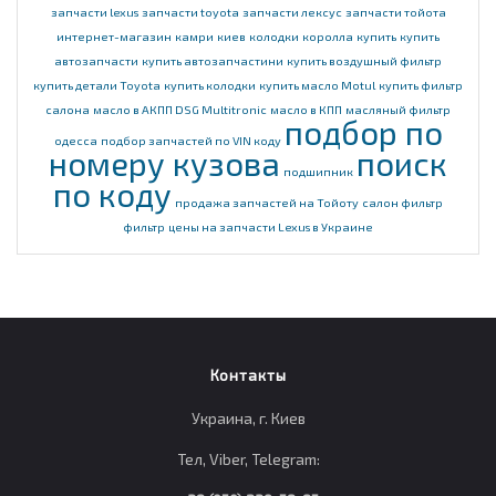
запчасти lexus
запчасти toyota
запчасти лексус
запчасти тойота
интернет-магазин
камри
киев
колодки
королла
купить
купить
автозапчасти
купить автозапчастини
купить воздушный фильтр
купить детали Toyota
купить колодки
купить масло Motul
купить фильтр
салона
масло в АКПП DSG Multitronic
масло в КПП
масляный фильтр
подбор по
одесса
подбор запчастей по VIN коду
номеру кузова
поиск
подшипник
по коду
продажа запчастей на Тойоту
салон фильтр
фильтр
цены на запчасти Lexus в Украине
Контакты
Украина, г. Киев
Тел, Viber, Telegram: