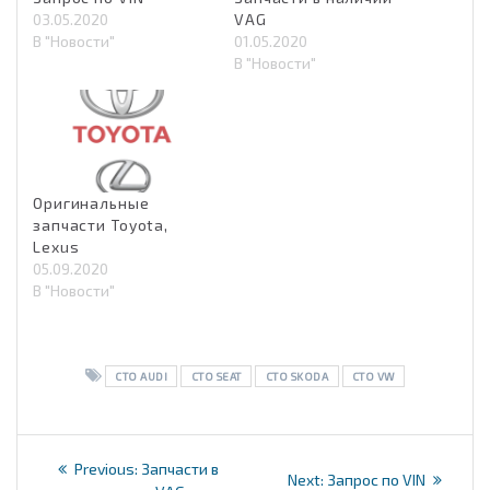
03.05.2020
VAG
В "Новости"
01.05.2020
В "Новости"
Оригинальные
запчасти Toyota,
Lexus
05.09.2020
В "Новости"
СТО AUDI
СТО SEAT
СТО SKODA
СТО VW
Навигация
Previous
Previous:
Запчасти в
Next
Next:
Запрос по VIN