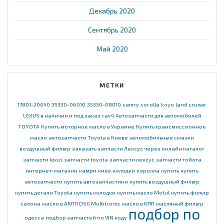
Декабрь 2020
Сентябрь 2020
Май 2020
МЕТКИ
17801-20040
35330-06010
35330-08010
camry
corolla
koyo
land cruiser
LEXUS в наличии и под заказ
rav4
Автозапчасти для автомобилей
TOYOTA
Купить моторное масло в Украине
Купить трансмиссионное
масло
автозапчасти Toyota в Киеве
автомобильные смазки
воздушный фильтр
заказать запчасти Лексус через онлайн каталог
запчасти lexus
запчасти toyota
запчасти лексус
запчасти тойота
интернет-магазин
камри
киев
колодки
королла
купить
купить
автозапчасти
купить автозапчастини
купить воздушный фильтр
купить детали Toyota
купить колодки
купить масло Motul
купить фильтр
салона
масло в АКПП DSG Multitronic
масло в КПП
масляный фильтр
подбор по
одесса
подбор запчастей по VIN коду