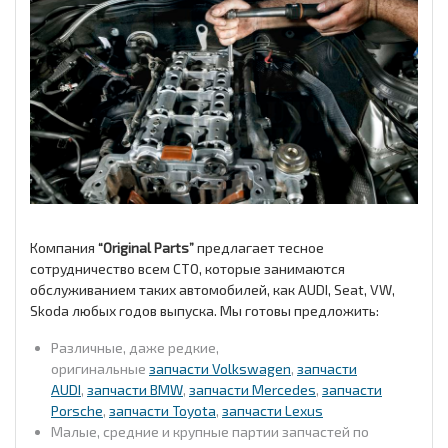
Компания
“Original Parts”
предлагает тесное
сотрудничество всем СТО, которые занимаются
обслуживанием таких автомобилей, как AUDI, Seat, VW,
Skoda любых годов выпуска. Мы готовы предложить:
Различные, даже редкие,
оригинальные
запчасти Volkswagen
,
запчасти
AUDI
,
запчасти BMW
,
запчасти Mercedes
,
запчасти
Porsche
,
запчасти Toyota
,
запчасти Lexus
Малые, средние и крупные партии запчастей по