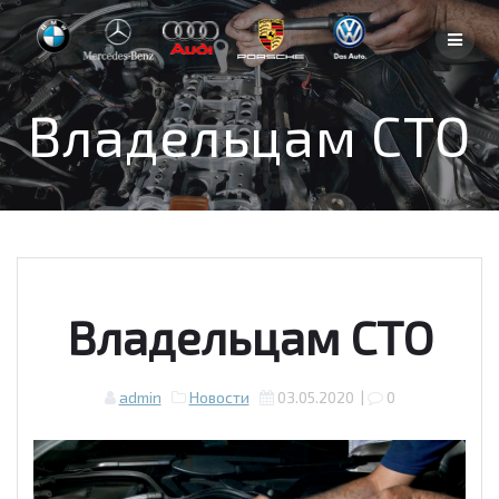
Skip
to
content
Владельцам СТО
Владельцам СТО
admin
Новости
03.05.2020
|
0